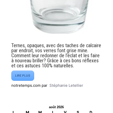
Ternes, opaques, avec des taches de calcaire
par endroit, vos verres font grise mine.
Comment leur redonner de l’éclat et les faire
à nouveau briller? Grâce à ces bons réflexes
et ces astuces 100% naturelles.
LIRE PLUS
notretemps.com par
Stéphanie Letellier
août 2026
L
M
M
J
V
S
D