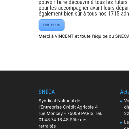
pouvoir faire découvrir à tous les futur
pour les accompagner avant leurs départ
également bien sûr à tous nos 1715 adh
LIRE PLUS
Merci à VINCENT et toute l’équipe du SNEC
SNECA
Actu
Syndicat National de
Vo
l'Entreprise Crédit Agricole 4
di
rue Moncey - 75009 PARIS Tél.
22
01 48 74 16 48 Pôle des
La
retraités
ce