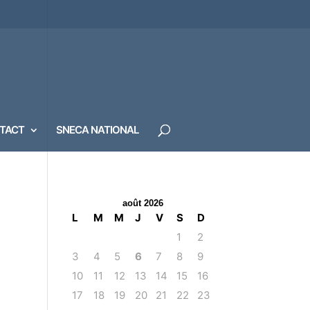
TACT
SNECA NATIONAL
août 2026
L
M
M
J
V
S
D
1
2
3
4
5
6
7
8
9
10
11
12
13
14
15
16
17
18
19
20
21
22
23