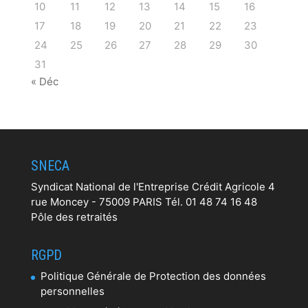
10
11
12
13
14
15
16
17
18
19
20
21
22
23
24
25
26
27
28
29
30
31
« Déc
SNECA
Syndicat National de l'Entreprise Crédit Agricole 4
rue Moncey - 75009 PARIS Tél. 01 48 74 16 48
Pôle des retraités
RGPD
Politique Générale de Protection des données
personnelles