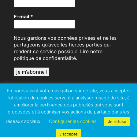
E-mail
*
Nous gardons vos données privées et ne les
partageons qu’avec les tierces parties qui
rendent ce service possible.
Lire notre
politique de confidentialité.
En poursuivant votre navigation sur ce site, vous acceptez
l’utilisation de cookies servant à analyser l’usage du site, à
améliorer la pertinence des publicités qui vous sont
proposées et à optimiser vos actions de partage dans les
réseaux sociaux.
Configurer les cookies
Je refuse
Copyright © 2026
Retraités-Sneca
|
Développé
par
JPL-WEB
|
Fièrement propulsé par
J'accepte
WordPress