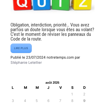
Obligation, interdiction, priorité… Vous avez
parfois un doute lorsque vous êtes au volant?
C’est le moment de réviser les panneaux du
Code de la route.
LIRE PLUS
Publié le 23/07/2024 notretemps.com par
Stéphanie Letellier
août 2026
L
M
M
J
V
S
D
1
2
3
4
5
6
7
8
9